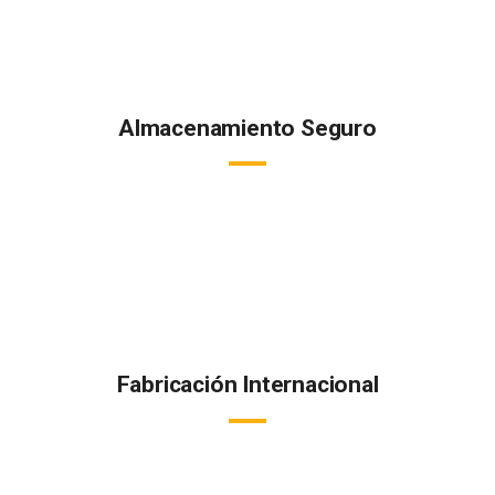
alturas.
Almacenamiento Seguro
Todos nuestros productos están almacenados a la temperatura
adecuada en instalaciones y cámaras refrigeradas de última
generación.
Fabricación Internacional
Fabricamos y distribuímos internacionalmente conservando la
cadena de frío, garantizando la calidad de cada uno de nuestros