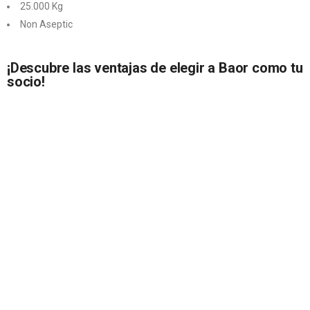
25.000 Kg
Non Aseptic
¡Descubre las ventajas de elegir a Baor como tu
socio!
Líder en zumos y concentrados de frutas y hortalizas, destacamos
por la excelencia y la innovación. Nuestros productos son 100%
vegetales, sostenibles y de alta calidad.
Como fabricantes y distribuidores internacionales, garantizamos
entregas seguras y puntuales. Trabajamos contigo para impulsar el
éxito de tu negocio con soluciones personalizadas y totalmente
adaptadas a tu empresa.
¡Confía en Baor para alcanzar tus metas y disfruta de una
colaboración apasionada y confiable!
Contacta con nosotros hoy mismo y descubre cómo nuestras bases
concentradas de fruta pueden impulsar tu visión culinaria hacia nuevas