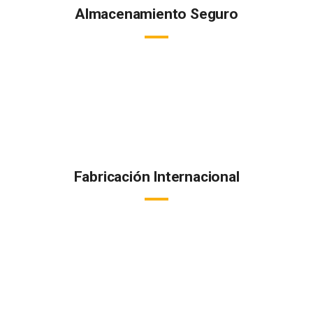
Almacenamiento Seguro
Todos nuestros productos están almacenados a la temperatura
adecuada en instalaciones y cámaras refrigeradas de última
generación.
Fabricación Internacional
Fabricamos y distribuímos internacionalmente conservando la
cadena de frío, garantizando la calidad de cada uno de nuestros
productos.