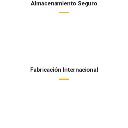
Almacenamiento Seguro
Todos nuestros productos están almacenados a la temperatura
adecuada en instalaciones y cámaras refrigeradas de última
generación.
Fabricación Internacional
Fabricamos y distribuímos internacionalmente conservando la
cadena de frío, garantizando la calidad de cada uno de nuestros
productos.