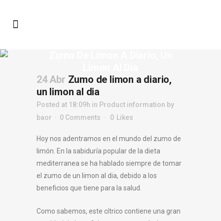
Zumo De Limon A Diario, Un
Limon Al Dia
24 Abr
Zumo de limon a diario,
un limon al dia
Posted at 18:09h
in
Product information
by
baor
0 Comments
0
Likes
Hoy nos adentramos en el mundo del zumo de
limón. En la sabiduría popular de la dieta
mediterranea se ha hablado siempre de tomar
el zumo de un limon al dia, debido a los
beneficios que tiene para la salud.
Como sabemos, este cítrico contiene una gran