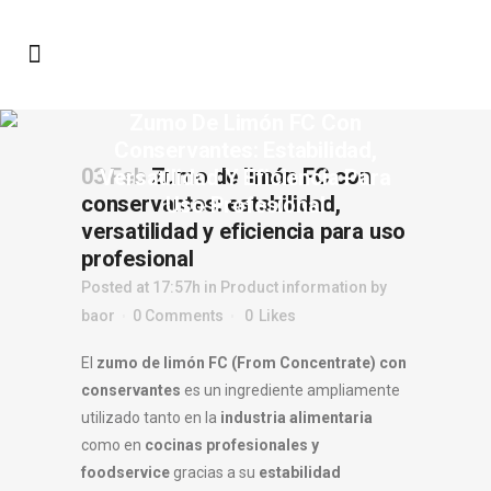
Zumo De Limón FC Con
Conservantes: Estabilidad,
03 Feb
Zumo de limón FC con
Versatilidad Y Eficiencia Para
conservantes: estabilidad,
Uso Profesional
versatilidad y eficiencia para uso
profesional
Posted at 17:57h
in
Product information
by
baor
0 Comments
0
Likes
El
zumo de limón FC (From Concentrate) con
conservantes
es un ingrediente ampliamente
utilizado tanto en la
industria alimentaria
como en
cocinas profesionales y
foodservice
gracias a su
estabilidad