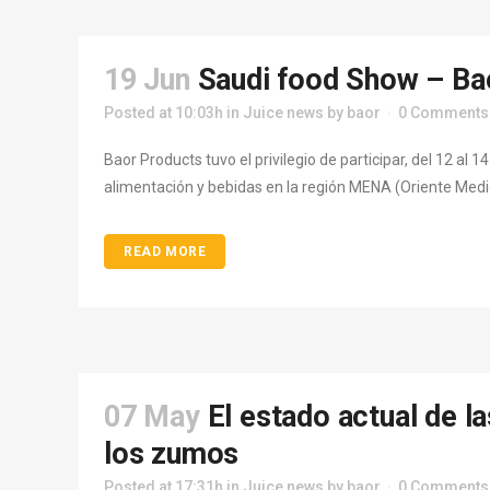
19 Jun
Saudi food Show – Ba
Posted at 10:03h
in
Juice news
by
baor
0 Comments
Baor Products tuvo el privilegio de participar, del 12 al
alimentación y bebidas en la región MENA (Oriente Medio 
READ MORE
07 May
El estado actual de l
los zumos
Posted at 17:31h
in
Juice news
by
baor
0 Comments