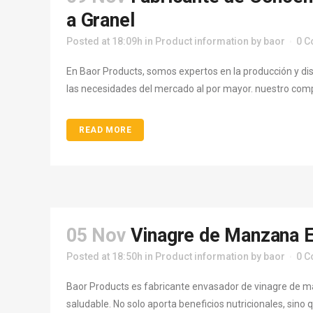
a Granel
Posted at 18:09h
in
Product information
by
baor
0 
En Baor Products, somos expertos en la producción y di
las necesidades del mercado al por mayor. nuestro compr
READ MORE
05 Nov
Vinagre de Manzana E
Posted at 18:50h
in
Product information
by
baor
0 
Baor Products es fabricante envasador de vinagre de m
saludable. No solo aporta beneficios nutricionales, sino 