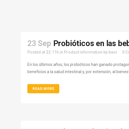
23 Sep
Probióticos en las be
Posted at 22:11h
in
Product information
by
baor
0 
En los últimos años, los probióticos han ganado prota
beneficios a la salud intestinal y, por extensión, al bi
READ MORE