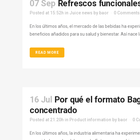
07 Sep
Refrescos funcionales
Posted at 15:52h
in
Juice news
by
baor
0 Comments
En los últimos años, el mercado de las bebidas ha exp
beneficios añadidos para su salud y bienestar. Así nace 
READ MORE
16 Jul
Por qué el formato Bag
concentrado
Posted at 21:20h
in
Product information
by
baor
0 
En los últimos años, la industria alimentaria ha experi