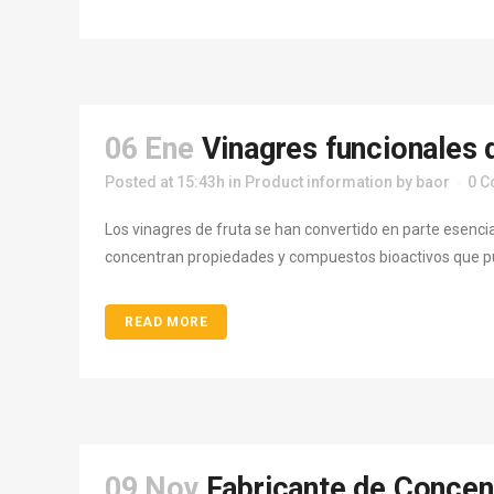
06 Ene
Vinagres funcionales d
Posted at 15:43h
in
Product information
by
baor
0 
Los vinagres de fruta se han convertido en parte esencia
concentran propiedades y compuestos bioactivos que puede
READ MORE
09 Nov
Fabricante de Concen