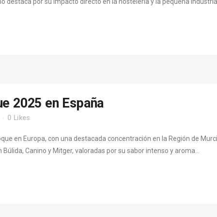
destaca por su impacto directo en la hostelería y la pequeña industria:
ue 2025 en España
0
Likes
oque en Europa, con una destacada concentración en la Región de Murcia
úlida, Canino y Mitger, valoradas por su sabor intenso y aroma...