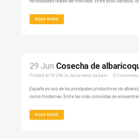
necesidades reales del mercado. Entre esos cambios, uno 
READ MORE
29 Jun
Cosecha de albaricoq
Posted at 16:24h
in
Juice news
by
baor
0 Comments
España es uno de los principales productores de albaric
como modernas. Entre las más conocidas se encuentran B
READ MORE